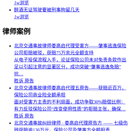
1w
浏览
醉酒无证驾驶要被刑事拘留几天
1w
浏览
律师案例
北京交通事故律师娄高启代理受害方——肇事逃逸保险
公司拒赔被驳，获赔75万余元全额支持
从电子投保流程入手，论证保险公司未对免责条款作出
足以引起注意的显著区分，成功突破“肇事逃逸免赔”
抗…
胜诉
原告
北京交通事故律师娄高启代理五原告——获赔近百万，
保险公司商业险全额承担
面对受害方主责的不利局面，成功争取30%赔偿比例；
有力反驳保险公司“改变使用性质”的拒赔主张，确保…
胜诉
原告
北京交通事故纠纷律师 · 娄高启代理原告方 —— 七级伤
残获赔逾136万元，保险公司及肇事方全额担责