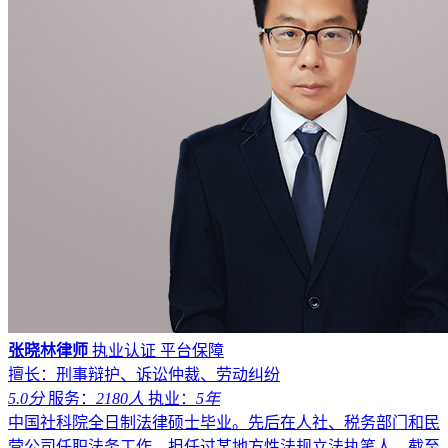
张晓林律师
执业认证
平台保障
擅长：刑事辩护、诉讼仲裁、劳动纠纷
5.0分
服务：
2180人
执业：
5年
中国社科院全日制法律硕士毕业。先后在人社、税务部门和民
营公司任职法务工作，担任过某地方性法规立法执笔人。截至