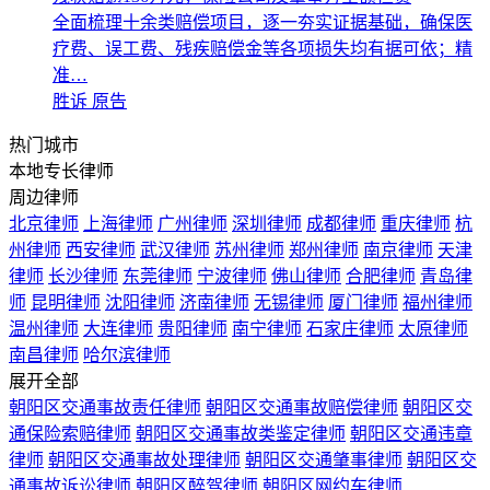
全面梳理十余类赔偿项目，逐一夯实证据基础，确保医
疗费、误工费、残疾赔偿金等各项损失均有据可依；精
准…
胜诉
原告
热门城市
本地专长律师
周边律师
北京律师
上海律师
广州律师
深圳律师
成都律师
重庆律师
杭
州律师
西安律师
武汉律师
苏州律师
郑州律师
南京律师
天津
律师
长沙律师
东莞律师
宁波律师
佛山律师
合肥律师
青岛律
师
昆明律师
沈阳律师
济南律师
无锡律师
厦门律师
福州律师
温州律师
大连律师
贵阳律师
南宁律师
石家庄律师
太原律师
南昌律师
哈尔滨律师
展开全部
朝阳区交通事故责任律师
朝阳区交通事故赔偿律师
朝阳区交
通保险索赔律师
朝阳区交通事故类鉴定律师
朝阳区交通违章
律师
朝阳区交通事故处理律师
朝阳区交通肇事律师
朝阳区交
通事故诉讼律师
朝阳区醉驾律师
朝阳区网约车律师