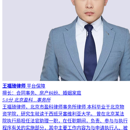
王福琦律师
平台保障
擅长：合同事务、房产纠纷、婚姻家庭
5.0分
北京盈科…事务所
王福琦律师，北京市盈科律师事务所律师 本科毕业于北京物
资学院，研究生就读于西班牙塞维利亚大学。 曾在北京某法
院执行局担任法官助理一职，在任职期间，负责、参与与执行
程序有关的实施部分，其中主要工作内容为与申请执行人、被