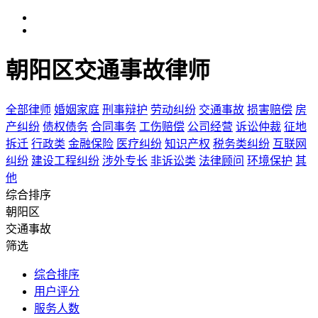
朝阳区交通事故律师
全部律师
婚姻家庭
刑事辩护
劳动纠纷
交通事故
损害赔偿
房
产纠纷
债权债务
合同事务
工伤赔偿
公司经营
诉讼仲裁
征地
拆迁
行政类
金融保险
医疗纠纷
知识产权
税务类纠纷
互联网
纠纷
建设工程纠纷
涉外专长
非诉讼类
法律顾问
环境保护
其
他
综合排序
朝阳区
交通事故
筛选
综合排序
用户评分
服务人数