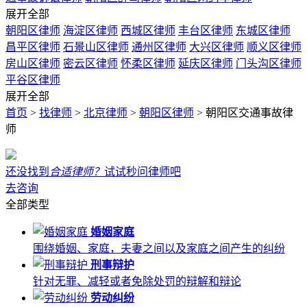
展开全部
朝阳区律师
海淀区律师
西城区律师
丰台区律师
东城区律师
昌平区律师
石景山区律师
通州区律师
大兴区律师
顺义区律师
房山区律师
密云区律师
怀柔区律师
延庆区律师
门头沟区律师
平谷区律师
展开全部
首页
>
找律师
>
北京律师
>
朝阳区律师
>
朝阳区交通事故律
师
还没找到
合适律师？
试试秒问律师吧
去咨询
全部类型
婚姻家庭
围绕婚姻、家庭，夫妻之间以及家庭之间产生的纠纷
刑事辩护
针对无罪、减轻或者免除处罚的辩解和辩论
劳动纠纷