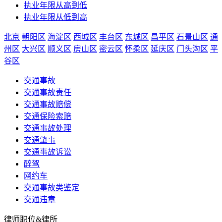
执业年限从高到低
执业年限从低到高
北京
朝阳区
海淀区
西城区
丰台区
东城区
昌平区
石景山区
通
州区
大兴区
顺义区
房山区
密云区
怀柔区
延庆区
门头沟区
平
谷区
交通事故
交通事故责任
交通事故赔偿
交通保险索赔
交通事故处理
交通肇事
交通事故诉讼
醉驾
网约车
交通事故类鉴定
交通违章
律师职位&律所