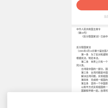
当
中华人民共和国主席令
（第34号）
《反分裂国家法》已由中华人
中华人民
2005
反分裂国家法
（2005年3月14日第十届
第一条 为了反对和遏制“
根据宪法，制定本法。
第二条 世界上只有一个中
同义务。
台湾是中国的一部分。国家
第三条 台湾问题是中国
解决台湾问题，实现祖国统
第四条 完成统一祖国的大
第五条 坚持一个中国原则
以和平方式实现祖国统一，
国家和平统一后，台湾可以
第六条 国家采取下列措施
（一）鼓励和推动两岸人员
（二）鼓励和推动两岸经济
（三）鼓励和推动两岸教育