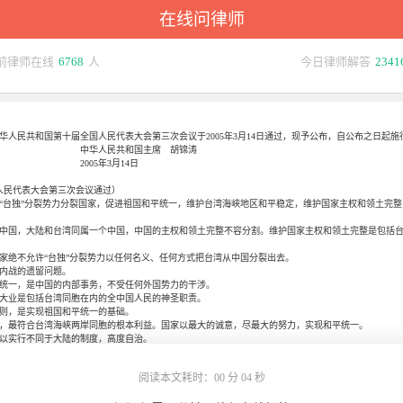
在线问律师
前律师在线
6768
人
今日律师解答
2341
民共和国第十届全国人民代表大会第三次会议于2005年3月14日通过，现予公布，自公布之日起施
共和国主席 胡锦涛
年3月14日
全国人民代表大会第三次会议通过）
台独”分裂势力分裂国家，促进祖国和平统一，维护台湾海峡地区和平稳定，维护国家主权和领土完整
国，大陆和台湾同属一个中国，中国的主权和领土完整不容分割。维护国家主权和领土完整是包括台
绝不允许“台独”分裂势力以任何名义、任何方式把台湾从中国分裂出去。
内战的遗留问题。
一，是中国的内部事务，不受任何外国势力的干涉。
业是包括台湾同胞在内的全中国人民的神圣职责。
，是实现祖国和平统一的基础。
最符合台湾海峡两岸同胞的根本利益。国家以最大的诚意，尽最大的努力，实现和平统一。
实行不同于大陆的制度，高度自治。
，维护台湾海峡地区和平稳定，发展两岸关系：
往来，增进了解，增强互信；
阅读本文耗时：00 分 04 秒
交流与合作，直接通邮通航通商，密切两岸经济关系，互利互惠；
、科技、文化、卫生、体育交流，共同弘扬中华文化的优秀传统；