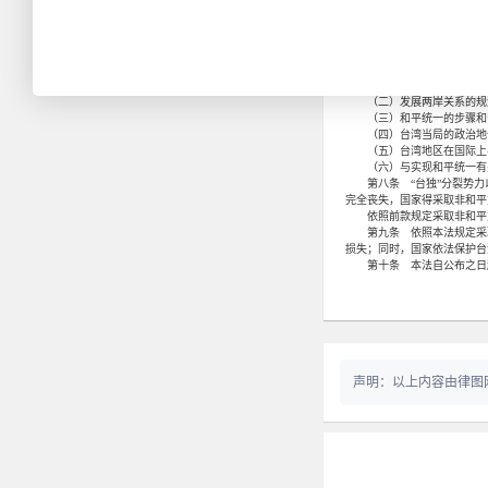
（四）鼓励和推动两岸共
（五）鼓励和推动有利于维
国家依法保护台湾同胞的
第七条 国家主张通过台湾
台湾海峡两岸可以就下列
（一）正式结束两岸敌对
（二）发展两岸关系的规
（三）和平统一的步骤和
（四）台湾当局的政治地
（五）台湾地区在国际上与
（六）与实现和平统一有
第八条 “台独”分裂势力
完全丧失，国家得采取非和平
依照前款规定采取非和平方
第九条 依照本法规定采取
损失；同时，国家依法保护台
第十条 本法自公布之日
声明：以上内容由律图