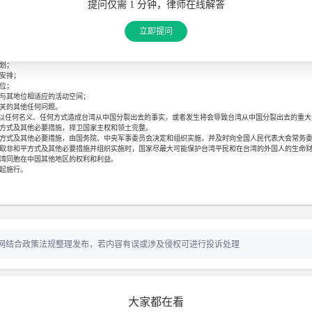
同打击犯罪；
提问仅需 1 分钟，律师在线解答
护台湾海峡地区和平稳定、发展两岸关系的其他活动。
权利和利益。
立即提问
海峡两岸平等的协商和谈判，实现和平统一。协商和谈判可以有步骤、分阶段进行，方式可以灵活
事项进行协商和谈判：
状态；
划；
安排；
位；
其地位相适应的活动空间；
关的其他任何问题。
以任何名义、任何方式造成台湾从中国分裂出去的事实，或者发生将会导致台湾从中国分裂出去的重大
方式及其他必要措施，捍卫国家主权和领土完整。
式及其他必要措施，由国务院、中央军事委员会决定和组织实施，并及时向全国人民代表大会常务委
非和平方式及其他必要措施并组织实施时，国家尽最大可能保护台湾平民和在台湾的外国人的生命财
湾同胞在中国其他地区的权利和利益。
起施行。
网结合政策法规整理发布，若内容有误或涉及侵权可进行投诉处理
大家都在看