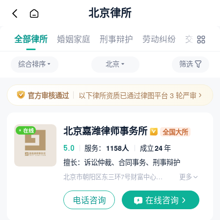
北京律所
全部律所
婚姻家庭
刑事辩护
劳动纠纷
交通事故
综合排序
北京
筛选
官方审核通过
以下律所资质已通过律图平台 3 轮严审
北京嘉潍律师事务所
在线
全国大所
5.0
服务：
1158人
成立
24
年
擅长：诉讼仲裁、合同事务、刑事辩护
更多
北京市朝阳区东三环7号财富中心A座12层
电话咨询
在线咨询