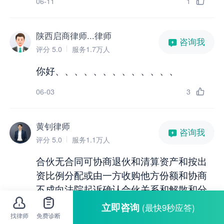
06-11
1
陕西启商律师...律师
咨询我
评分 5.0
服务1.7万人
你好、、、、、、、、、、、、、
06-03
3
黄钊律师
咨询我
评分 5.0
服务1.1万人
合伙无合同可协商退伙和清算资产和按出
资比例分配或由一方收购他方份额和协商
不成向法院起诉确认合伙关系和解散和分
割和收集资金投入和经营记录和账目等证
立即咨询
(最快9秒应答)
据维权和保障各方的投入和收益分配公平
找律师
免费诊断
全文