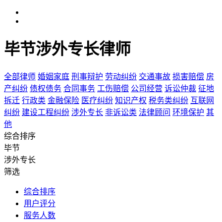
毕节涉外专长律师
全部律师
婚姻家庭
刑事辩护
劳动纠纷
交通事故
损害赔偿
房
产纠纷
债权债务
合同事务
工伤赔偿
公司经营
诉讼仲裁
征地
拆迁
行政类
金融保险
医疗纠纷
知识产权
税务类纠纷
互联网
纠纷
建设工程纠纷
涉外专长
非诉讼类
法律顾问
环境保护
其
他
综合排序
毕节
涉外专长
筛选
综合排序
用户评分
服务人数