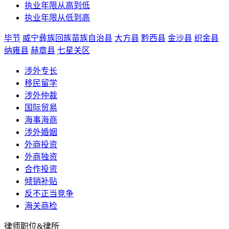
执业年限从高到低
执业年限从低到高
毕节
威宁彝族回族苗族自治县
大方县
黔西县
金沙县
织金县
纳雍县
赫章县
七星关区
涉外专长
移民留学
涉外仲裁
国际贸易
海事海商
涉外婚姻
外商投资
外商独资
合作投资
倾销补贴
反不正当竞争
海关商检
律师职位&律所