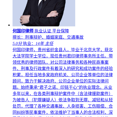
何国印律师
执业认证
平台保障
擅长：刑事辩护、婚姻家庭、交通事故
5.0分
执业：
14年
主任
何国印律师，贵州省织金县人，毕业于北京大学，获北
大法学院学士学位，现任贵州君印律师事务所主任。带
领优秀的律师团队，对公司法律事务和各种民商事案
件、刑事及行政案件有着深入的研究和成功案件的经验
积累，担任当地多家政府机关、公司企业等单位的法律
顾问，致力于解决政府、公司企业单位的实际法律问
题。始终秉承“君子之诺、印铭于心”的执业理念。从业
多年以来，在各类刑事辩护案件中（含法律援助案件）
为被告人（犯罪嫌疑人）依法争取到无罪、减轻和从轻
处罚，代理了各种交通事故、人身损害、工伤赔偿、合
同纠纷等民事案件，依法维护了当事人的合法权利，深