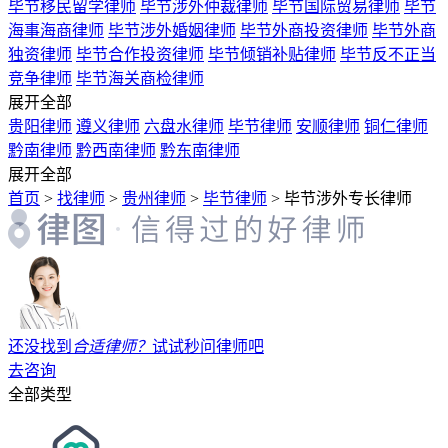
毕节移民留学律师
毕节涉外仲裁律师
毕节国际贸易律师
毕节
海事海商律师
毕节涉外婚姻律师
毕节外商投资律师
毕节外商
独资律师
毕节合作投资律师
毕节倾销补贴律师
毕节反不正当
竞争律师
毕节海关商检律师
展开全部
贵阳律师
遵义律师
六盘水律师
毕节律师
安顺律师
铜仁律师
黔南律师
黔西南律师
黔东南律师
展开全部
首页
>
找律师
>
贵州律师
>
毕节律师
>
毕节涉外专长律师
还没找到
合适律师？
试试秒问律师吧
去咨询
全部类型