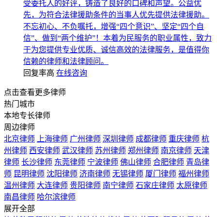
受委托人的好评，铸造了良好的口碑和声望。公益优
先，为符合法律援助条件的当事人优先提供法律援助。
不忘初心、不负嘱托，增强“四个意识”、坚定“四个自
信”、做到“两个维护”！本着为民服务的职业属性，致力
于为您提供专业优质、诚信高效的法律服务，是值得你
信赖的律师和法律顾问。
回复率高
在线咨询
点击查看更多律师
热门城市
本地专长律师
周边律师
北京律师
上海律师
广州律师
深圳律师
成都律师
重庆律师
杭
州律师
西安律师
武汉律师
苏州律师
郑州律师
南京律师
天津
律师
长沙律师
东莞律师
宁波律师
佛山律师
合肥律师
青岛律
师
昆明律师
沈阳律师
济南律师
无锡律师
厦门律师
福州律师
温州律师
大连律师
贵阳律师
南宁律师
石家庄律师
太原律师
南昌律师
哈尔滨律师
展开全部