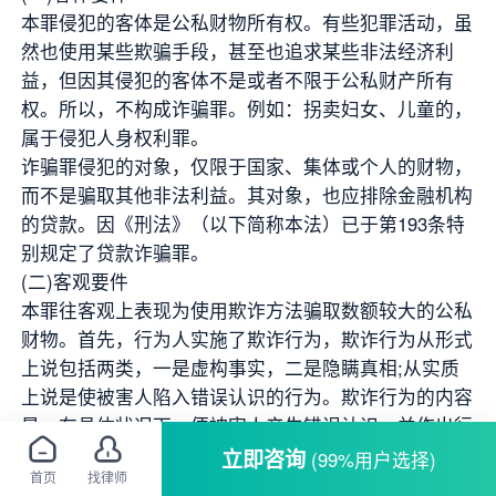
本罪侵犯的客体是公私财物所有权。有些犯罪活动，虽
然也使用某些欺骗手段，甚至也追求某些非法经济利
益，但因其侵犯的客体不是或者不限于公私财产所有
权。所以，不构成诈骗罪。例如：拐卖妇女、儿童的，
属于侵犯人身权利罪。
诈骗罪侵犯的对象，仅限于国家、集体或个人的财物，
而不是骗取其他非法利益。其对象，也应排除金融机构
的贷款。因《刑法》（以下简称本法）已于第193条特
别规定了贷款诈骗罪。
(二)客观要件
本罪往客观上表现为使用欺诈方法骗取数额较大的公私
财物。首先，行为人实施了欺诈行为，欺诈行为从形式
上说包括两类，一是虚构事实，二是隐瞒真相;从实质
上说是使被害人陷入错误认识的行为。欺诈行为的内容
是，在具体状况下，便被害人产生错误认识，并作出行
为人所希望的财产处分，因此，不管是虚构、隐瞒过去
立即咨询
(99%用户选择)
首页
找律师
的事实，还是现在的事实与将来的事实，只要具有上述