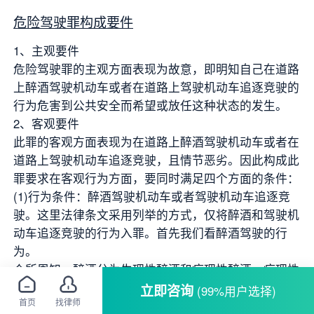
危险驾驶罪构成要件
1、主观要件
危险驾驶罪的主观方面表现为故意，即明知自己在道路
上醉酒驾驶机动车或者在道路上驾驶机动车追逐竞驶的
行为危害到公共安全而希望或放任这种状态的发生。
2、客观要件
此罪的客观方面表现为在道路上醉酒驾驶机动车或者在
道路上驾驶机动车追逐竞驶，且情节恶劣。因此构成此
罪要求在客观行为方面，要同时满足四个方面的条件：
(1)行为条件：醉酒驾驶机动车或者驾驶机动车追逐竞
驶。这里法律条文采用列举的方式，仅将醉酒和驾驶机
动车追逐竞驶的行为入罪。首先我们看醉酒驾驶的行
为。
众所周知，醉酒分为生理性醉酒和病理性醉酒，病理性
醉酒属于精神病，而生理性醉酒则不属于精神病。根据
立即咨询
(99%用户选择)
首页
找律师
醉酒的程度，生理性醉酒可分为轻度醉酒、中度醉酒和