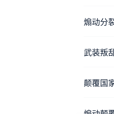
煽动分
武装叛
颠覆国
煽动颠