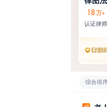
律图
徐州
18
万+
徐州
认证律
综合排