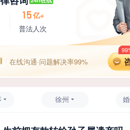
法律咨询
-王颖律师
18分钟前
解答了“婚姻家庭”问题
15
亿+
-曹静律师
6分钟前
解答了“婚姻家庭”问题
师
普法人次
9
在线沟通·问题解决率99%
序
徐州
婚