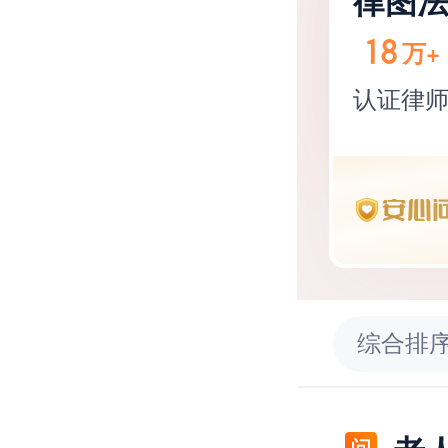
律图
18
万+
认证律
综合排