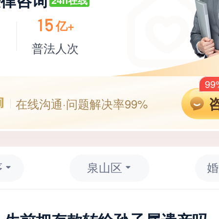
法律咨询
15
亿+
师
普法人次
9
在线沟通·问题解决率99%
序
泉山区
婚