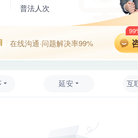
师
普法人次
9
在线沟通·问题解决率99%
序
延安
互