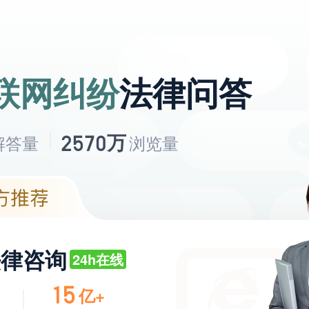
联网纠纷
法律问答
万
2570
解答量
浏览量
法律咨询
24h在线
15
亿+