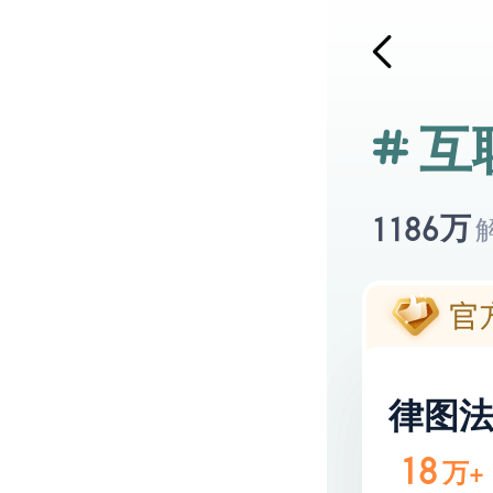
互
万
1186
律图
18
万+