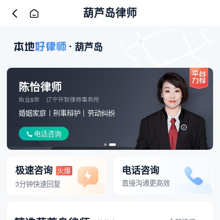
葫芦岛律师
葫芦岛
陈怡律师
执业8年
辽宁开智律师事务所
事故
婚姻家庭
刑事辩护
劳动纠纷
电话咨询
极速咨询
电话咨询
火爆
直接沟通更高效
3分钟快速回复