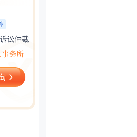
核实；
。
障
诉讼仲裁
…事务所
询