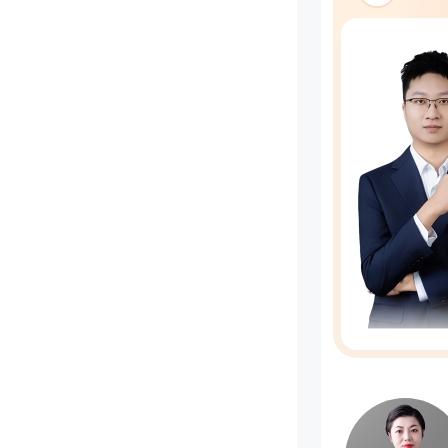
3、
4、