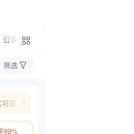
公司经营
诉讼仲裁
征地拆迁
筛选
实可靠：
对；
审核；
99%