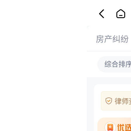
纷
交通事故
损害赔偿
房产纠纷
综合排
律师
1、
2、