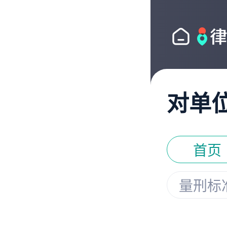
对单
首页
量刑标