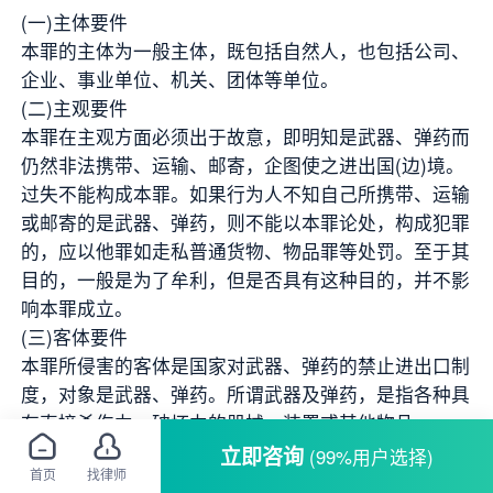
(一)主体要件
本罪的主体为一般主体，既包括自然人，也包括公司、
企业、事业单位、机关、团体等单位。
(二)主观要件
本罪在主观方面必须出于故意，即明知是武器、弹药而
仍然非法携带、运输、邮寄，企图使之进出国(边)境。
过失不能构成本罪。如果行为人不知自己所携带、运输
或邮寄的是武器、弹药，则不能以本罪论处，构成犯罪
的，应以他罪如走私普通货物、物品罪等处罚。至于其
目的，一般是为了牟利，但是否具有这种目的，并不影
响本罪成立。
(三)客体要件
本罪所侵害的客体是国家对武器、弹药的禁止进出口制
度，对象是武器、弹药。所谓武器及弹药，是指各种具
有直接杀伤力、破坏力的器械、装置或其他物品。
根据《中华人民共和国禁止进出境物品表》的规定，既
立即咨询
(99%用户选择)
首页
找律师
包括各种军用武器、弹药和爆炸物，如手枪、步枪、冲