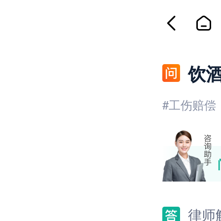
饮
#工伤赔偿
律师