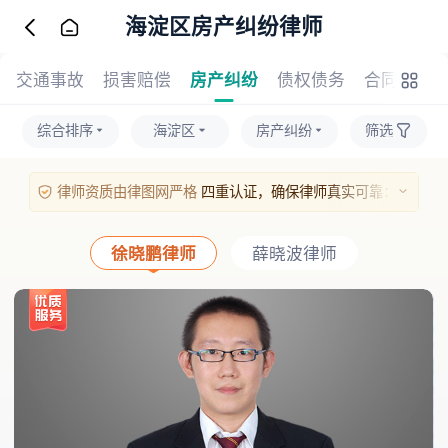
海淀区房产纠纷律师
交通事故
损害赔偿
房产纠纷
债权债务
合同事务
综合排序
海淀区
房产纠纷
筛选
律师资质由律图网严格
四重认证，确保律师真实可靠：
1、实名与人脸识别：律师本人需完成实名验证及人脸比对；
2、执业证照核验：上传的执业证照片经人工与系统双重审核；
徐晓鹏律师
薛晓波律师
3、官方执业信息核验：通过官方渠道对其执业证号进行核实；
4、手机号验证：绑定手机号并通过验证码完成本人验证。