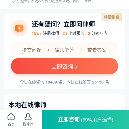
展开
关知识整合，不代表平台的观点和立场。若内容有误或
侵权，请通过右侧【投诉/举报】联系我们更正或删除。
还有疑问？立即问律师
15w+
注册律师 ·
24
小时服务 ·
3
分钟响应
提交问题
律师解答
查看答案
立即咨询 >
今日在线咨询
10489
条，今日在线解答
25130
条
本地在线律师
包敬立律师
立即咨询
(99%用户选择)
执业认证
平台保障
首页
找律师
擅长： 合同事务、房产纠纷、刑事辩护