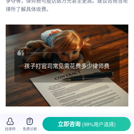
争夺等，律师费可能达数万元甚至更高。建议咨询当地
律所了解具体收费。
孩子打官司常见需花费多少律师费
在生活里，当涉及孩子的
法律纠纷
需要
打官
立即咨询
(99%用户选择)
司
时，很多家长心里都会犯嘀咕，这请律师得花
找律师
免费诊断