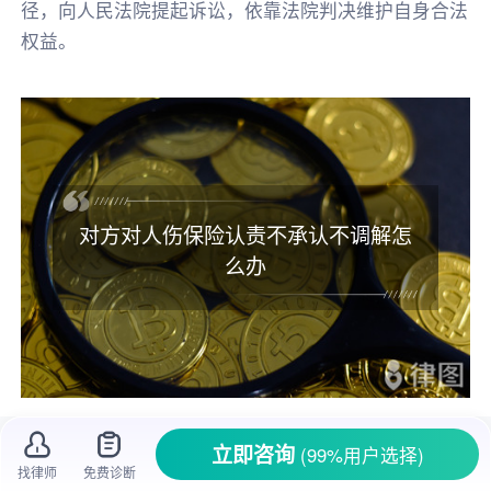
径，向人民法院提起诉讼，依靠法院判决维护自身合法
权益。
对方对人伤保险认责不承认不调解怎
么办
在交通事故或者其他涉及
人身伤害
的事件
立即咨询
(99%用户选择)
找律师
免费诊断
中，保险认责和调解是解决
赔偿
问题的常见方