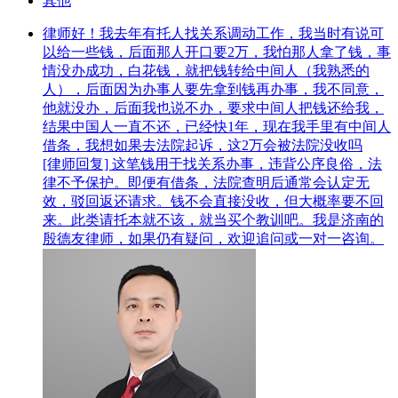
其他
律师好！我去年有托人找关系调动工作，我当时有说可
以给一些钱，后面那人开口要2万，我怕那人拿了钱，事
情没办成功，白花钱，就把钱转给中间人（我熟悉的
人），后面因为办事人要先拿到钱再办事，我不同意，
他就没办，后面我也说不办，要求中间人把钱还给我，
结果中国人一直不还，已经快1年，现在我手里有中间人
借条，我想如果去法院起诉，这2万会被法院没收吗
[律师回复] 这笔钱用于找关系办事，违背公序良俗，法
律不予保护。即便有借条，法院查明后通常会认定无
效，驳回返还请求。钱不会直接没收，但大概率要不回
来。此类请托本就不该，就当买个教训吧。我是济南的
殷德友律师，如果仍有疑问，欢迎追问或一对一咨询。