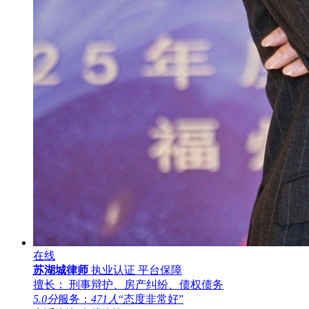
在线
苏湖城律师
执业认证
平台保障
擅长： 刑事辩护、房产纠纷、债权债务
5.0分
服务：
471人
“态度非常好”