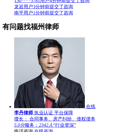
130****5781用户4分钟前提交了咨询
龙岩用户3分钟前提交了咨询
南平用户1分钟前提交了咨询
有问题
找福州律师
在线
李丹律师
执业认证
平台保障
擅长： 合同事务、房产纠纷、债权债务
5.0分
服务：
2342人
“行业资深”
电话咨询
在线咨询