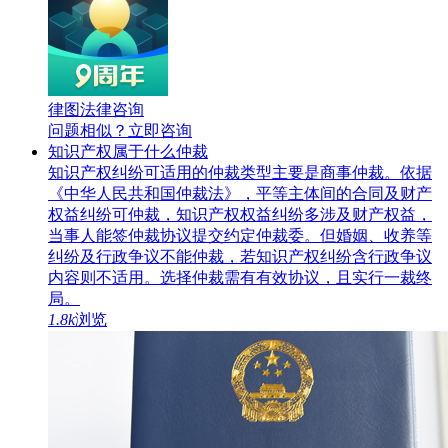
律图法律咨询
问题相似？
立即咨询
知识产权属于什么仲裁
知识产权纠纷可适用的仲裁类型主要是商事仲裁。依据
《中华人民共和国仲裁法》，平等主体间的合同及财产
权益纠纷可仲裁，知识产权权益纠纷多涉及财产权益，
当事人能签仲裁协议提交约定仲裁委。但婚姻、收养等
纠纷及行政争议不能仲裁，若知识产权纠纷含行政争议
内容则不适用。选择仲裁需有有效协议，且实行一裁终
局。
1.8k
浏览