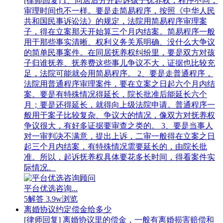
[律师回复] 1、同居后分开起诉孩子抚养权，程序不同，
审理时间也不一样。要是走简易程序，按照《中华人民
共和国民事诉讼法》的规定，法院用简易程序审理案
子，得在立案那天开始算三个月内结案。简易程序一般
用于那些事实清晰、权利义务关系明确、没什么大争议
的简单民事案件。在同居抚养权纠纷里，要是双方对孩
子归谁抚养、抚养费这些事儿争议不大，证据也比较充
足，法院可能就会用简易程序。 2、要是走普通程序，
法院用普通程序审理案件，要在立案之日起六个月内结
案。要是有特殊情况得延长，院长批准后能延长六个
月；要是还得延长，就得向上级法院申请。普通程序一
般用于案子比较复杂、争议大的情况，像双方对抚养权
争议很大，有好多证据要审查之类的。 3、要是当事人
对一审判决不满意，提出上诉，二审一般得在立案之日
起三个月内结案，有特殊情况需要延长的，由院长批
准。所以，起诉抚养权具体要花多长时间，得看案件实
际情况。
平台优选咨询...
5解答
3.9w浏览
离婚协议约定偿金给多少
[律师回复] 离婚协议里的偿金，一般有离婚损害赔偿和