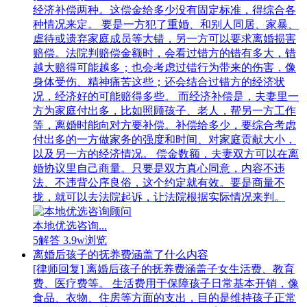
经济补偿两种。这偿金给多少没有固定标准，得综合各
种情况来定。 要是一方犯了重婚、和别人同居、家暴、
虐待或遗弃家庭成员等大错，另一方可以要求离婚损害
赔偿。法院判赔偿金额时，会看过错方的错有多大，错
越大赔得可能越多；也会考虑过错行为带来的伤害，像
身体受伤、精神痛苦这些；还会结合过错方的经济状
况，经济好的可能赔得多些。 而经济补偿是，夫妻里一
方为家庭付出多，比如照顾孩子、老人，帮另一方工作
等，离婚时能向对方要补偿。补偿给多少，要综合考虑
付出多的一方做家务的强度和时间、对家庭贡献大小，
以及另一方的经济情况。 偿金数额，夫妻双方可以在离
婚协议里自己商量。只要是双方真心同意，内容不违
法、不违背公序良俗，这个约定就有效。要是商量不
拢，就可以去法院起诉，让法院根据实际情况来判。
本地优选咨询...
5解答
3.9w浏览
离婚后孩子的抚养费涵盖了什么内容
[律师回复] 离婚后孩子的抚养费涵盖子女生活费、教育
费、医疗费等。 生活费用于保障孩子日常基本开销，像
食品、衣物、住房等方面的支出，目的是维持孩子正常