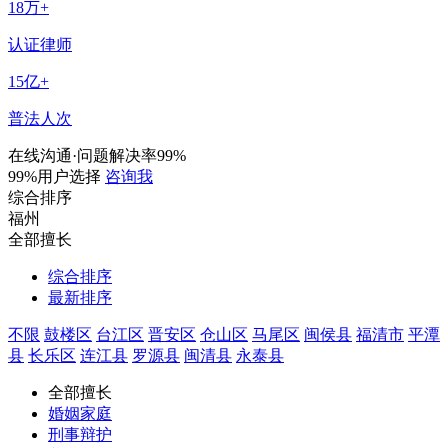
18
万+
认证律师
15
亿+
普法人次
在线沟通·问题解决率99%
99%用户选择
咨询我
综合排序
福州
全部擅长
综合排序
最新排序
不限
鼓楼区
台江区
晋安区
仓山区
马尾区
闽侯县
福清市
平潭
县
长乐区
连江县
罗源县
闽清县
永泰县
全部擅长
婚姻家庭
刑事辩护