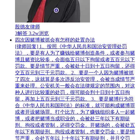
殷德友律师
3解答
3.2w浏览
四次因赌博被抓会有怎样的处置办法
[律师回复] 1、按照《中华人民共和国治安管理处罚
法》，要是有人为了赚钱给赌博创造条件，或者参与赌
博且赌资比较多，会面临五日以下拘留或者五百元以下
罚款。要是情节严重，会被处十日到十五日拘留，还得
交五百元到三千元罚款。 2、要是一个人因为赌博被抓
了四次，这就算是多次违反治安管理，会被当成情节严
重来处理。公安机关一般会在法律规定的范围内，对这
种人进行比较重的处罚，很可能会判十日到十五日拘
留，再加上五百元到三千元罚款。 3、要是赌博行为符
合《中华人民共和国刑法》的标准，就可能构成赌博罪
或者开设赌场罪。打个比方，为了赚钱组织多人一起赌
博，或者把赌博当成职业的，会被处三年以下有期徒
刑、拘役或者管制，还得交罚金。开赌场的，会被处五
年以下有期徒刑、拘役或者管制，也要交罚金；要是情
节严重，会处五年以上十年以下有期徒刑，并且交罚