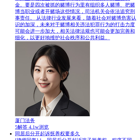
金。要是四次被抓的赌博行为里有组织多人赌博、把赌
博当职业或者开赌场这些情况，司法机关会依法追究刑
事责任。 从法律行业发展来看，随着社会对赌博危害认
识的加深，未来对于赌博相关违法犯罪行为的打击力度
可能会进一步加大，相关法律法规也可能会更加完善和
细化，以更好地维护社会秩序和公共利益。
厦门法务
5解答
4.1w浏览
同居后分开起诉抚养权要多久