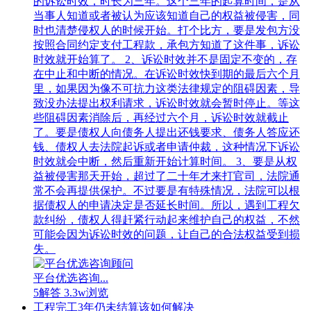
的诉讼时效，时长为三年。这个三年的起算时间，是从
当事人知道或者被认为应该知道自己的权益被侵害，同
时也清楚侵权人的时候开始。打个比方，要是发包方没
按照合同约定支付工程款，承包方知道了这件事，诉讼
时效就开始算了。 2、诉讼时效并不是固定不变的，存
在中止和中断的情况。在诉讼时效快到期的最后六个月
里，如果因为像不可抗力这类法律规定的阻碍因素，导
致没办法提出权利请求，诉讼时效就会暂时停止。等这
些阻碍因素消除后，再经过六个月，诉讼时效就截止
了。要是债权人向债务人提出还钱要求、债务人答应还
钱、债权人去法院起诉或者申请仲裁，这种情况下诉讼
时效就会中断，然后重新开始计算时间。 3、要是从权
益被侵害那天开始，超过了二十年才来打官司，法院通
常不会再提供保护。不过要是有特殊情况，法院可以根
据债权人的申请决定是否延长时间。所以，遇到工程欠
款纠纷，债权人得赶紧行动起来维护自己的权益，不然
可能会因为诉讼时效的问题，让自己的合法权益受到损
失。
平台优选咨询...
5解答
3.3w浏览
工程完工3年仍未结算该如何解决