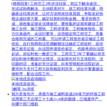
[律师回复] 工程完工3年还没结算，有以下解决途径。
先试试协商解决。主动联系对方，就工程结算沟通，明
确表达结算诉求，让对方说明未结算原因，争取友好协
商达成结算方案，确定结算时间和金额。 要是协商不
成，就收集证据走法律途径。要收集的证据有建设工程
施工合同、施工图纸、工程进度表、工程验收报告、双
方往来函件、会议纪要等，这些能证明工程完工、质量
合格和完成的工程量。 可以申请工程造价鉴定确定工程
价款。自行协商和法官调解都没法确定工程款时，提供
施工相关证据，向法院申请造价鉴定。 也能考虑向法院
起诉。诉讼时效一般是三年，工程完工3年了要确认有无
诉讼时效中断或中止情况，比如曾向对方主张权利。没
问题的话，准备好充分证据，向有管辖权的法院起诉，
要求对方支付工程欠款和相应利息等。诉讼中要遵循法
律程序，配合法院工作。
本地优选咨询...
5解答
3w浏览
我方是发包方，承搅方偷工减料造成200多万的环保工程
试用第三天出现三十七条3∽4米的裂缝，己报废停产。
向哪个部门维权