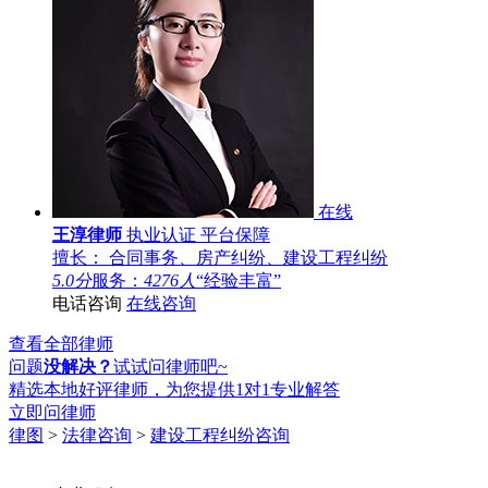
在线
王淳律师
执业认证
平台保障
擅长： 合同事务、房产纠纷、建设工程纠纷
5.0分
服务：
4276人
“经验丰富”
电话咨询
在线咨询
查看全部律师
问题
没解决？
试试问律师吧~
精选本地好评律师，为您提供1对1专业解答
立即问律师
律图
>
法律咨询
>
建设工程纠纷咨询