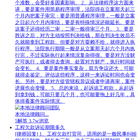
个准数，会受好多因素影响。 2、从法律程序这方面来
讲，要是案件用简易程序审理，法院得在立案那天起三
个月内把案子审完；要是用普通程序审理，一般是立案
之日起六个月内审结，要是有特殊情况还能延长。要是
这案子还得经历二审，二审一般得审三个月。 3、要是
胜诉之后，对方主动按照判决给钱，那在判决生效后不
久就能拿到工程款。但要是对方耍赖不给，就得进入执
行程序。法院执行期限一般是从立案那天起六个月内执
行完，不过实际执行起来情况复杂得很。要是对方没财
产可执行，或者得去查询、处置对方财产，执行时间就
会变长。 4、要是案件事实复杂，双方争议还大，可能
就得走鉴定、评估这些程序，这样一来诉讼时间也会变
长。另外，要是对方提管辖权异议或者申请再审，案件
进展也会变慢。 5、总的来说，起诉追工程款，从起诉
到拿到钱，可能只要几个月，也可能要拖上好几年，具
体得看案件实际情况。
本地法律顾问...
5解答
3.7w浏览
工程欠款诉讼期限多久
[律师回复] 1、工程欠款打官司，适用的是一般民事纠纷