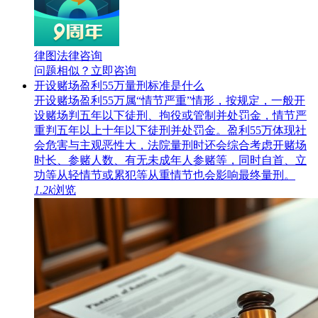
律图法律咨询
问题相似？
立即咨询
开设赌场盈利55万量刑标准是什么
开设赌场盈利55万属“情节严重”情形，按规定，一般开
设赌场判五年以下徒刑、拘役或管制并处罚金，情节严
重判五年以上十年以下徒刑并处罚金。盈利55万体现社
会危害与主观恶性大，法院量刑时还会综合考虑开赌场
时长、参赌人数、有无未成年人参赌等，同时自首、立
功等从轻情节或累犯等从重情节也会影响最终量刑。
1.2k
浏览