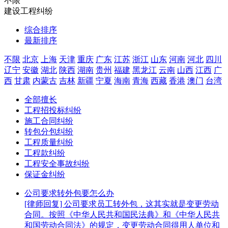
不限
建设工程纠纷
综合排序
最新排序
不限
北京
上海
天津
重庆
广东
江苏
浙江
山东
河南
河北
四川
辽宁
安徽
湖北
陕西
湖南
贵州
福建
黑龙江
云南
山西
江西
广
西
甘肃
内蒙古
吉林
新疆
宁夏
海南
青海
西藏
香港
澳门
台湾
全部擅长
工程招投标纠纷
施工合同纠纷
转包分包纠纷
工程质量纠纷
工程款纠纷
工程安全事故纠纷
保证金纠纷
公司要求转外包要怎么办
[律师回复] 公司要求员工转外包，这其实就是变更劳动
合同。按照《中华人民共和国民法典》和《中华人民共
和国劳动合同法》的规定，变更劳动合同得用人单位和