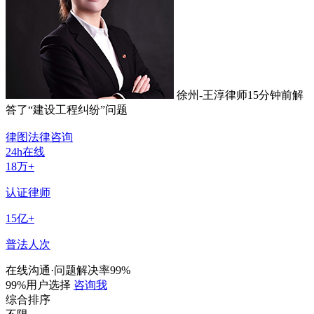
徐州-王淳律师
15分钟前
解
答了“建设工程纠纷”问题
律图法律咨询
24h在线
18
万+
认证律师
15
亿+
普法人次
在线沟通·问题解决率99%
99%用户选择
咨询我
综合排序