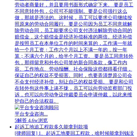
劳动者商量好，并且要用书面形式确定下来。 要是员工
不同意转外包，公司可不能强制。要是公司强行这么
做，那就是违法的。这时候，员工可以要求公司继续按
照原来的劳动合同履行。要是公司因为员工不同意就解
除劳动合同，员工能要求公司支付违法解除劳动合同的
赔偿金，这个赔偿金是经济补偿标准的两倍。经济补偿
是按照员工在本单位工作的时间来算的，工作满一年就
给一个月工资；工作六个月以上不满一年的，按一年
算；不满六个月的，给半个月工资。 要是员工同意转外
包，那得留意和外包公司签的新合同条款，像工作内
容、工作地点、劳动报酬、社会保险这些都得看仔细，
保证自己的权益不受损害。同时，也要弄清楚原公司会
不会支付经济补偿，别让自己的权益受损。 要是和公司
在转外包这件事上谈不拢，员工可以向劳动监察部门投
诉，也可以向劳动争议仲裁委员会申请仲裁，以此来维
护自己的合法权益。
平台专业咨询...
5解答
4.6w浏览
起诉工地追工程款多久能拿到款项
[律师回复] 1、起诉工地要回工程款，啥时候能拿到钱没