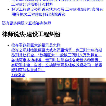
工程款起诉需要什么材料
起诉工程建设公司诉讼状怎么写
工程款没结到打官司有
用吗
拖欠工程款如何到法院诉讼
还有更多问题？
直接咨询律师
律师说法·建设工程纠纷
抢夺罪数额巨大的量刑是怎样
抢夺公私财物数额巨大或有严重情节，判三到十年有期
徒刑并处罚金。“数额巨大”一般以三万到八万为起点，
各地可定本地标准。量刑时法院会综合考量多种因素。
有犯罪未遂、自首、立功情节可从轻或减轻处罚，是累
犯则可能从重处罚。
1.6k
浏览