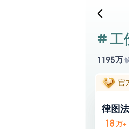
工
万
1195
律图
18
万+