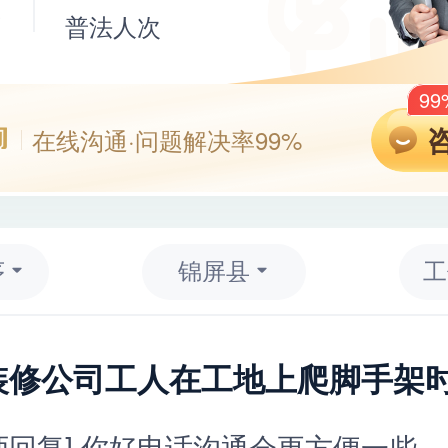
师
普法人次
9
在线沟通·问题解决率99%
序
锦屏县
工
师回复] 你好电话沟通会更方便一些