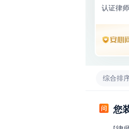
认证律
综合排
[律