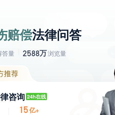
伤赔偿
法律问答
万
2588
解答量
浏览量
法律咨询
24h在线
15
亿+