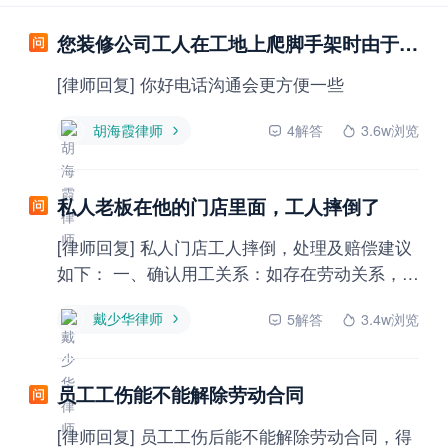
您装修公司工人在工地上爬脚手架时由于他老婆扶持的时候放手导致他摔伤，我们作为他的临时老板该怎样做，才能不被讹诈
[律师回复] 你好电话沟通会更方便一些
胡海霞律师
4解答
3.6w浏览
私人老板在他的门店里面，工人摔倒了
[律师回复] 私人门店工人摔倒，处理及赔偿建议
如下： 一、确认用工关系：如存在劳动关系，属
工伤；如属临时雇佣，按提供劳务者受害责任处
戴少华律师
5解答
3.4w浏览
理。 二、工伤认定：单位应在30日内申请，不
申请的工人可在1年内自行申请。门店属工作场
所，工作中摔倒一般可认定工伤。 三、赔偿项
员工工伤能不能解除劳动合同
目：医疗费、误工费、护理费、营养费、伤残赔
偿金等。如构成伤残，还有一次性伤残补助金。
[律师回复] 员工工伤后能不能解除劳动合同，得