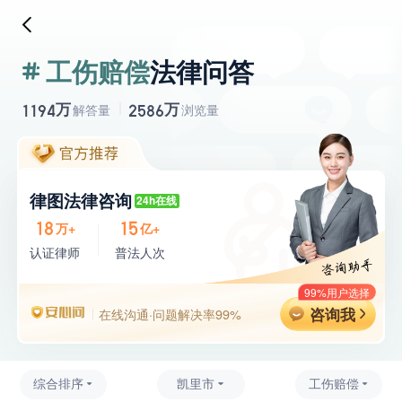
工伤赔偿
法律问答
万
万
1194
2586
解答量
浏览量
律图法律咨询
24h在线
18
15
万+
亿+
认证律师
普法人次
99%用户选择
咨询我
在线沟通·问题解决率99%
综合排序
凯里市
工伤赔偿